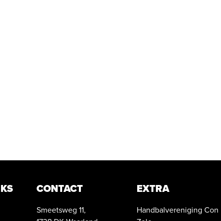
NKS
CONTACT
EXTRA
Smeetsweg 11,
Handbalvereniging Con