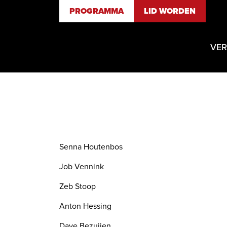
PROGRAMMA
LID WORDEN
VER
Senna Houtenbos
Job Vennink
Zeb Stoop
Anton Hessing
Dave Bezuijen