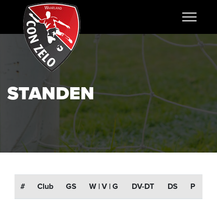
STANDEN
#
Club
GS
W | V | G
DV-DT
DS
P