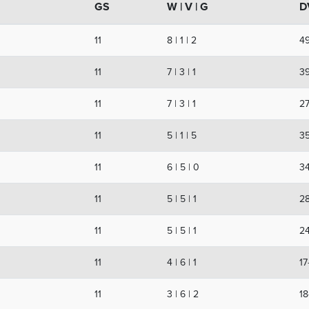
GS
W | V | G
D
11
8 | 1 | 2
49
11
7 | 3 | 1
39
11
7 | 3 | 1
27
11
5 | 1 | 5
3
11
6 | 5 | 0
34
11
5 | 5 | 1
2
11
5 | 5 | 1
2
11
4 | 6 | 1
17
11
3 | 6 | 2
18