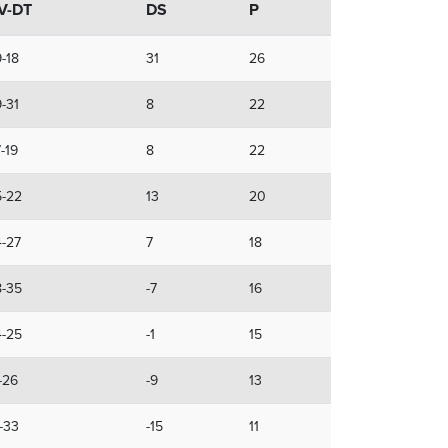
V-DT
DS
P
-18
31
26
-31
8
22
-19
8
22
5-22
13
20
-27
7
18
8-35
-7
16
4-25
-1
15
-26
-9
13
-33
-15
11