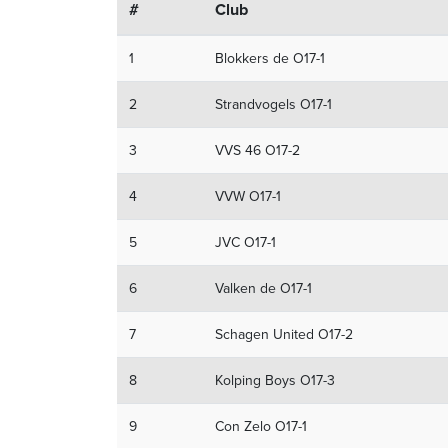
#
Club
1
Blokkers de O17-1
2
Strandvogels O17-1
3
VVS 46 O17-2
4
VVW O17-1
5
JVC O17-1
6
Valken de O17-1
7
Schagen United O17-2
8
Kolping Boys O17-3
9
Con Zelo O17-1