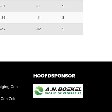
-31
-9
9
2-36
-14
8
-26
-12
5
HOOFDSPONSOR
iging Con
 Con Zelo