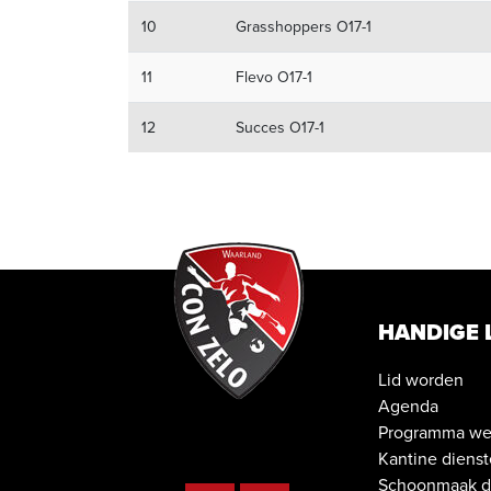
10
Grasshoppers O17-1
11
Flevo O17-1
12
Succes O17-1
HANDIGE 
Lid worden
Agenda
Programma wed
Kantine diens
Schoonmaak d