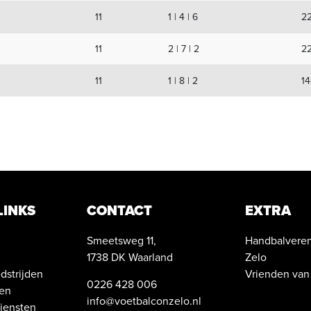
11
1 | 4 | 6
22
11
2 | 7 | 2
2
11
1 | 8 | 2
14
LINKS
CONTACT
EXTRA
Smeetsweg 11,
Handbalveren
1738 DK Waarland
Zelo
strijden
Vrienden van
0226 428 006
ten
info@voetbalconzelo.nl
iensten