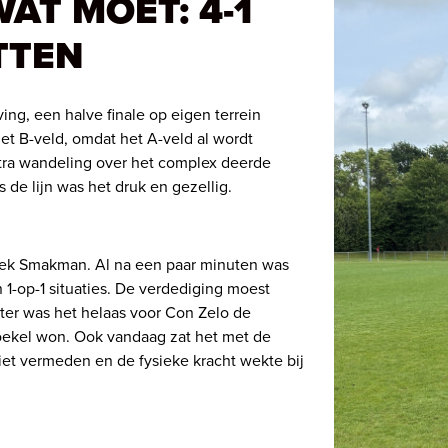
AT MOET: 4-1
TTEN
ing, een halve finale op eigen terrein
et B-veld, omdat het A-veld al wordt
tra wandeling over het complex deerde
 de lijn was het druk en gezellig.
iek Smakman. Al na een paar minuten was
 1-op-1 situaties. De verdediging moest
ater was het helaas voor Con Zelo de
oekel won. Ook vandaag zat het met de
et vermeden en de fysieke kracht wekte bij