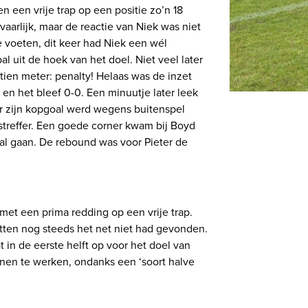
een vrije trap op een positie zo’n 18
vaarlijk, maar de reactie van Niek was niet
 voeten, dit keer had Niek een wél
l uit de hoek van het doel. Niet veel later
ien meter: penalty! Helaas was de inzet
en het bleef 0-0. Een minuutje later leek
ar zijn kopgoal werd wegens buitenspel
streffer. Een goede corner kwam bij Boyd
aal gaan. De rebound was voor Pieter de
et een prima redding op een vrije trap.
tten nog steeds het net niet had gevonden.
 in de eerste helft op voor het doel van
innen te werken, ondanks een ‘soort halve