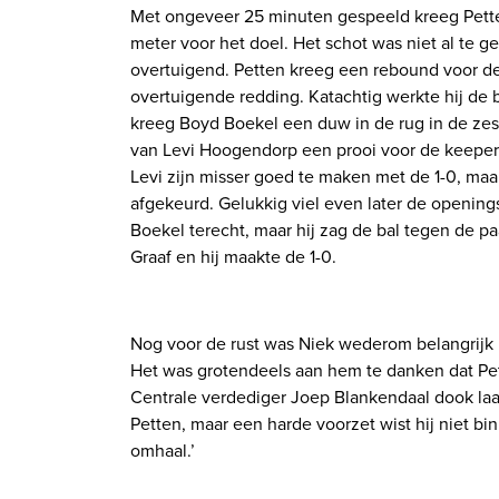
Met ongeveer 25 minuten gespeeld kreeg Petten 
meter voor het doel. Het schot was niet al te ge
overtuigend. Petten kreeg een rebound voor de
overtuigende redding. Katachtig werkte hij de ba
kreeg Boyd Boekel een duw in de rug in de zest
van Levi Hoogendorp een prooi voor de keeper 
Levi zijn misser goed te maken met de 1-0, ma
afgekeurd. Gelukkig viel even later de opening
Boekel terecht, maar hij zag de bal tegen de p
Graaf en hij maakte de 1-0.
Nog voor de rust was Niek wederom belangrijk m
Het was grotendeels aan hem te danken dat Pe
Centrale verdediger Joep Blankendaal dook laat
Petten, maar een harde voorzet wist hij niet b
omhaal.’