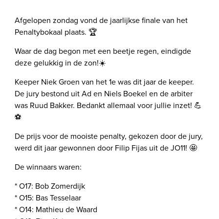
Afgelopen zondag vond de jaarlijkse finale van het
Penaltybokaal plaats. 🏆
Waar de dag begon met een beetje regen, eindigde
deze gelukkig in de zon!☀️
Keeper Niek Groen van het 1e was dit jaar de keeper.
De jury bestond uit Ad en Niels Boekel en de arbiter
was Ruud Bakker. Bedankt allemaal voor jullie inzet! 💪
⚽️
De prijs voor de mooiste penalty, gekozen door de jury,
werd dit jaar gewonnen door Filip Fijas uit de JO11! 🤩
De winnaars waren:
* O17: Bob Zomerdijk
* O15: Bas Tesselaar
* O14: Mathieu de Waard