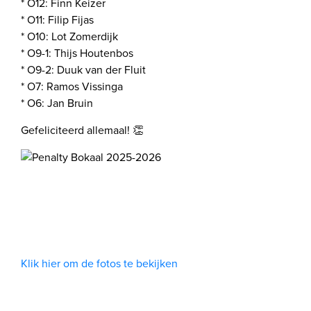
* O12: Finn Keizer
* O11: Filip Fijas
* O10: Lot Zomerdijk
* O9-1: Thijs Houtenbos
* O9-2: Duuk van der Fluit
* O7: Ramos Vissinga
* O6: Jan Bruin
Gefeliciteerd allemaal! 👏
Klik hier om de fotos te bekijken