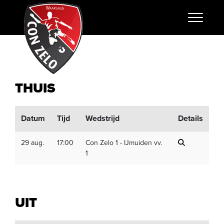
THUIS
Datum
Tijd
Wedstrijd
Details
29 aug.
17:00
Con Zelo 1 - IJmuiden vv.
1
UIT